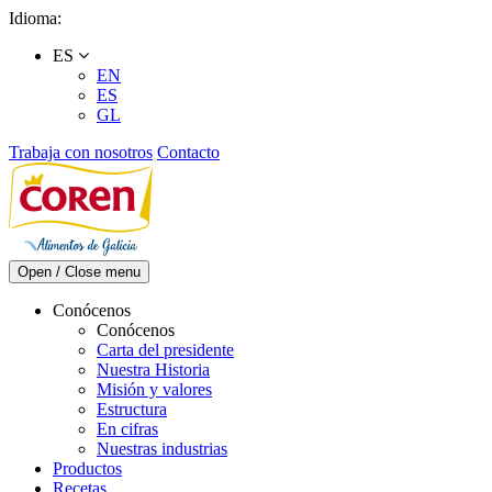
Skip
Idioma:
to
ES
content
EN
ES
GL
Trabaja con nosotros
Contacto
Open / Close menu
Conócenos
Conócenos
Carta del presidente
Nuestra Historia
Misión y valores
Estructura
En cifras
Nuestras industrias
Productos
Recetas