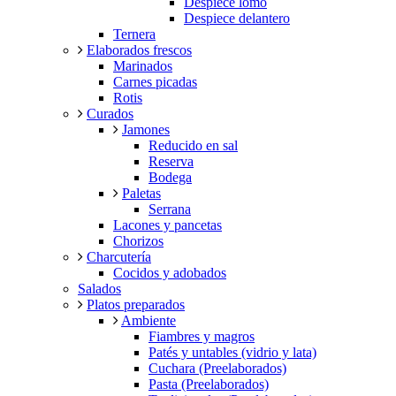
Despiece lomo
Despiece delantero
Ternera
Elaborados frescos
Marinados
Carnes picadas
Rotis
Curados
Jamones
Reducido en sal
Reserva
Bodega
Paletas
Serrana
Lacones y pancetas
Chorizos
Charcutería
Cocidos y adobados
Salados
Platos preparados
Ambiente
Fiambres y magros
Patés y untables (vidrio y lata)
Cuchara (Preelaborados)
Pasta (Preelaborados)