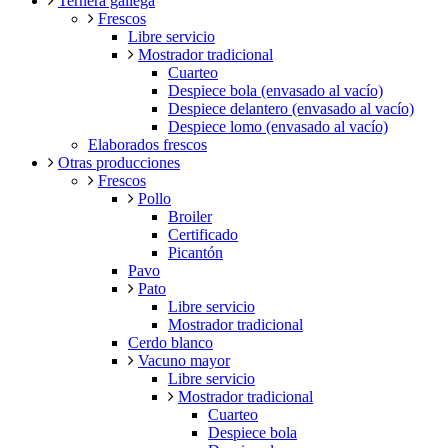
Ternera gallega
Frescos
Libre servicio
Mostrador tradicional
Cuarteo
Despiece bola (envasado al vacío)
Despiece delantero (envasado al vacío)
Despiece lomo (envasado al vacío)
Elaborados frescos
Otras producciones
Frescos
Pollo
Broiler
Certificado
Picantón
Pavo
Pato
Libre servicio
Mostrador tradicional
Cerdo blanco
Vacuno mayor
Libre servicio
Mostrador tradicional
Cuarteo
Despiece bola