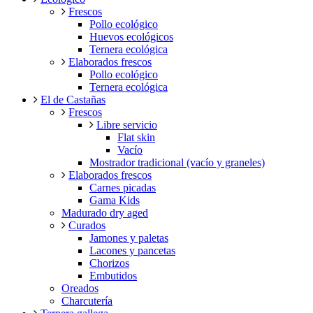
Frescos
Pollo ecológico
Huevos ecológicos
Ternera ecológica
Elaborados frescos
Pollo ecológico
Ternera ecológica
El de Castañas
Frescos
Libre servicio
Flat skin
Vacío
Mostrador tradicional (vacío y graneles)
Elaborados frescos
Carnes picadas
Gama Kids
Madurado dry aged
Curados
Jamones y paletas
Lacones y pancetas
Chorizos
Embutidos
Oreados
Charcutería