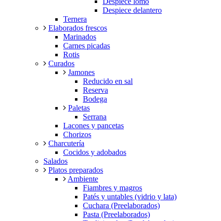
Despiece lomo
Despiece delantero
Ternera
Elaborados frescos
Marinados
Carnes picadas
Rotis
Curados
Jamones
Reducido en sal
Reserva
Bodega
Paletas
Serrana
Lacones y pancetas
Chorizos
Charcutería
Cocidos y adobados
Salados
Platos preparados
Ambiente
Fiambres y magros
Patés y untables (vidrio y lata)
Cuchara (Preelaborados)
Pasta (Preelaborados)