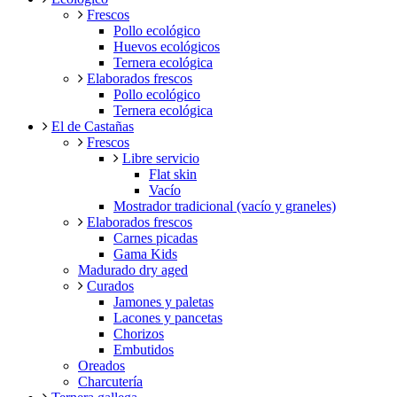
Frescos
Pollo ecológico
Huevos ecológicos
Ternera ecológica
Elaborados frescos
Pollo ecológico
Ternera ecológica
El de Castañas
Frescos
Libre servicio
Flat skin
Vacío
Mostrador tradicional (vacío y graneles)
Elaborados frescos
Carnes picadas
Gama Kids
Madurado dry aged
Curados
Jamones y paletas
Lacones y pancetas
Chorizos
Embutidos
Oreados
Charcutería