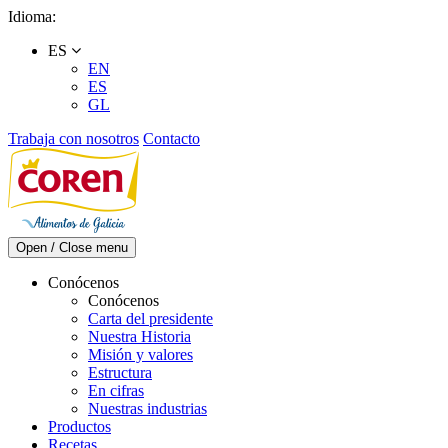
Skip
Idioma:
to
ES
content
EN
ES
GL
Trabaja con nosotros
Contacto
Open / Close menu
Conócenos
Conócenos
Carta del presidente
Nuestra Historia
Misión y valores
Estructura
En cifras
Nuestras industrias
Productos
Recetas