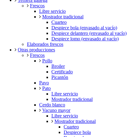
Ternera gallega
Frescos
Libre servicio
Mostrador tradicional
Cuarteo
Despiece bola (envasado al vacío)
Despiece delantero (envasado al vacío)
Despiece lomo (envasado al vacío)
Elaborados frescos
Otras producciones
Frescos
Pollo
Broiler
Certificado
Picantón
Pavo
Pato
Libre servicio
Mostrador tradicional
Cerdo blanco
Vacuno mayor
Libre servicio
Mostrador tradicional
Cuarteo
Despiece bola