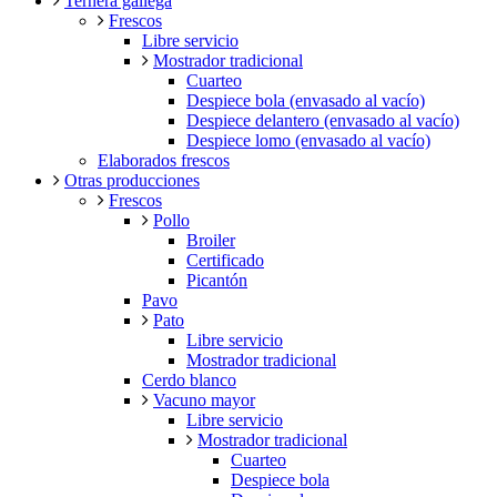
Ternera gallega
Frescos
Libre servicio
Mostrador tradicional
Cuarteo
Despiece bola (envasado al vacío)
Despiece delantero (envasado al vacío)
Despiece lomo (envasado al vacío)
Elaborados frescos
Otras producciones
Frescos
Pollo
Broiler
Certificado
Picantón
Pavo
Pato
Libre servicio
Mostrador tradicional
Cerdo blanco
Vacuno mayor
Libre servicio
Mostrador tradicional
Cuarteo
Despiece bola