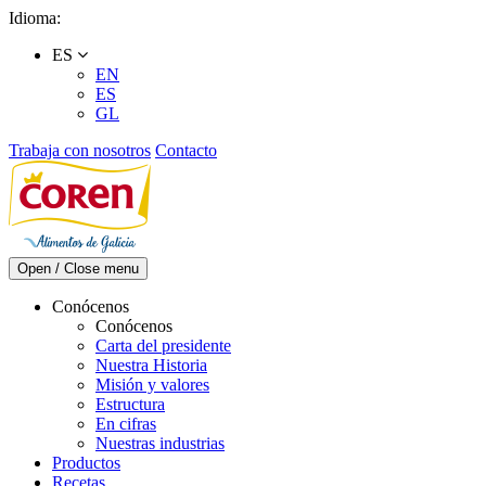
Skip
Idioma:
to
ES
content
EN
ES
GL
Trabaja con nosotros
Contacto
Open / Close menu
Conócenos
Conócenos
Carta del presidente
Nuestra Historia
Misión y valores
Estructura
En cifras
Nuestras industrias
Productos
Recetas