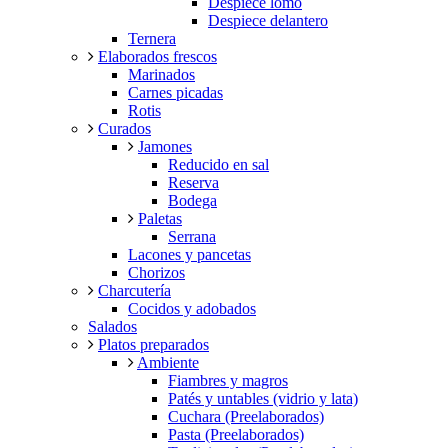
Despiece lomo
Despiece delantero
Ternera
Elaborados frescos
Marinados
Carnes picadas
Rotis
Curados
Jamones
Reducido en sal
Reserva
Bodega
Paletas
Serrana
Lacones y pancetas
Chorizos
Charcutería
Cocidos y adobados
Salados
Platos preparados
Ambiente
Fiambres y magros
Patés y untables (vidrio y lata)
Cuchara (Preelaborados)
Pasta (Preelaborados)