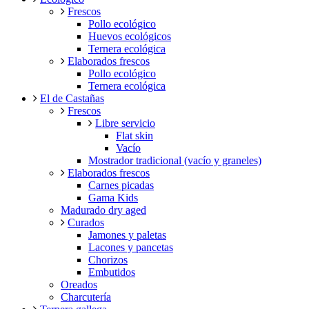
Frescos
Pollo ecológico
Huevos ecológicos
Ternera ecológica
Elaborados frescos
Pollo ecológico
Ternera ecológica
El de Castañas
Frescos
Libre servicio
Flat skin
Vacío
Mostrador tradicional (vacío y graneles)
Elaborados frescos
Carnes picadas
Gama Kids
Madurado dry aged
Curados
Jamones y paletas
Lacones y pancetas
Chorizos
Embutidos
Oreados
Charcutería