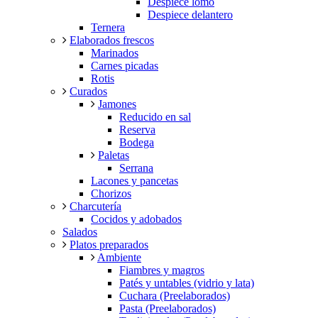
Despiece lomo
Despiece delantero
Ternera
Elaborados frescos
Marinados
Carnes picadas
Rotis
Curados
Jamones
Reducido en sal
Reserva
Bodega
Paletas
Serrana
Lacones y pancetas
Chorizos
Charcutería
Cocidos y adobados
Salados
Platos preparados
Ambiente
Fiambres y magros
Patés y untables (vidrio y lata)
Cuchara (Preelaborados)
Pasta (Preelaborados)