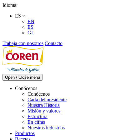
Skip
Idioma:
to
ES
content
EN
ES
GL
Trabaja con nosotros
Contacto
Open / Close menu
Conócenos
Conócenos
Carta del presidente
Nuestra Historia
Misión y valores
Estructura
En cifras
Nuestras industrias
Productos
Recetas