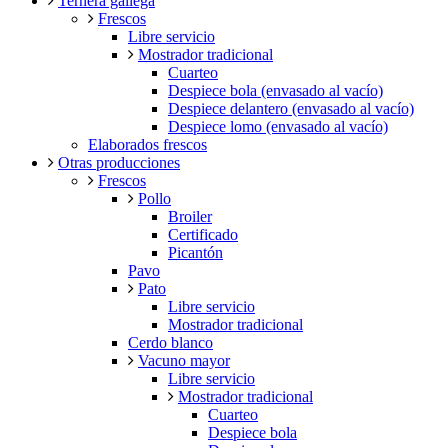
Ternera gallega
Frescos
Libre servicio
Mostrador tradicional
Cuarteo
Despiece bola (envasado al vacío)
Despiece delantero (envasado al vacío)
Despiece lomo (envasado al vacío)
Elaborados frescos
Otras producciones
Frescos
Pollo
Broiler
Certificado
Picantón
Pavo
Pato
Libre servicio
Mostrador tradicional
Cerdo blanco
Vacuno mayor
Libre servicio
Mostrador tradicional
Cuarteo
Despiece bola