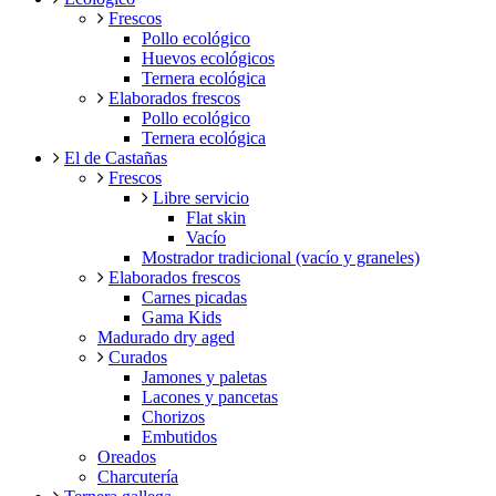
Frescos
Pollo ecológico
Huevos ecológicos
Ternera ecológica
Elaborados frescos
Pollo ecológico
Ternera ecológica
El de Castañas
Frescos
Libre servicio
Flat skin
Vacío
Mostrador tradicional (vacío y graneles)
Elaborados frescos
Carnes picadas
Gama Kids
Madurado dry aged
Curados
Jamones y paletas
Lacones y pancetas
Chorizos
Embutidos
Oreados
Charcutería