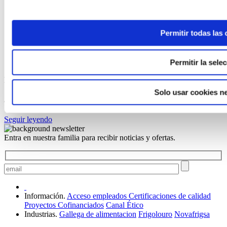
Permitir todas las
Permitir la sele
ELABORADA POR EL EQUIPO COREN
Solo usar cookies n
Jarrete de Ternera Gallega con níscalos
Seguir leyendo
Entra en nuestra familia para recibir noticias y ofertas.
Información.
Acceso empleados
Certificaciones de calidad
Proyectos Cofinanciados
Canal Ético
Industrias.
Gallega de alimentacion
Frigolouro
Novafrigsa