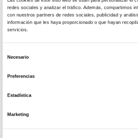
redes sociales y analizar el tráfico. Además, compartimos in
con nuestros partners de redes sociales, publicidad y análi
información que les haya proporcionado o que hayan recopil
ELABORADA POR EL EQUIPO COREN
servicios.
Rosbif de Ternera Gallega
Seguir leyendo
Selección
Necesario
de
consentimiento
Preferencias
Estadística
Marketing