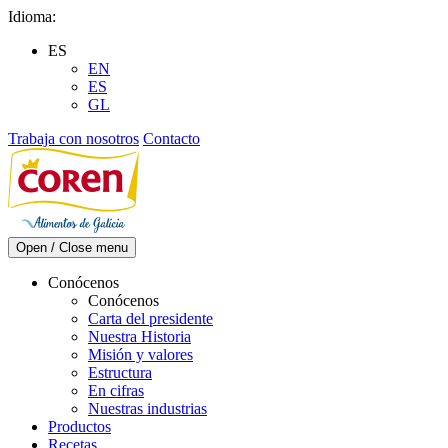
Skip
Idioma:
to
ES
content
EN
ES
GL
Trabaja con nosotros
Contacto
Open / Close menu
Conócenos
Conócenos
Carta del presidente
Nuestra Historia
Misión y valores
Estructura
En cifras
Nuestras industrias
Productos
Recetas