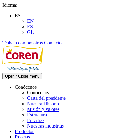
Skip
Idioma:
to
ES
content
EN
ES
GL
Trabaja con nosotros
Contacto
Open / Close menu
Conócenos
Conócenos
Carta del presidente
Nuestra Historia
Misión y valores
Estructura
En cifras
Nuestras industrias
Productos
Recetas