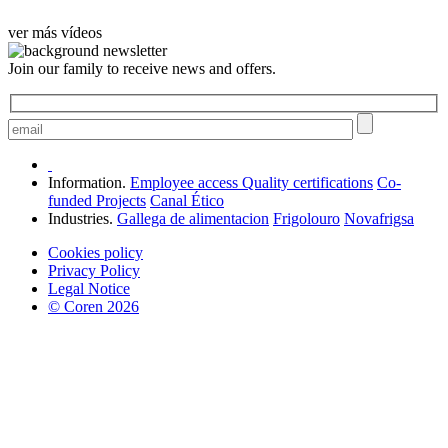
ver más vídeos
Join our family to receive news and offers.
Information.
Employee access
Quality certifications
Co-
funded Projects
Canal Ético
Industries.
Gallega de alimentacion
Frigolouro
Novafrigsa
Cookies policy
Privacy Policy
Legal Notice
© Coren 2026