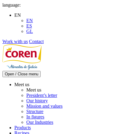
Skip
language:
to
EN
content
EN
ES
GL
Work with us
Contact
Open / Close menu
Meet us
Meet us
President’s letter
Our history
Mission and values
Structure
In figures
Our Industries
Products
Recipes