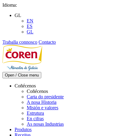
Skip
Idioma:
to
GL
content
EN
ES
GL
Traballa connosco
Contacto
Open / Close menu
Coñécenos
Coñécenos
Carta do presidente
A nosa Historia
Misión e valores
Estrutura
En cifras
As nosas Industrias
Produtos
Receitas