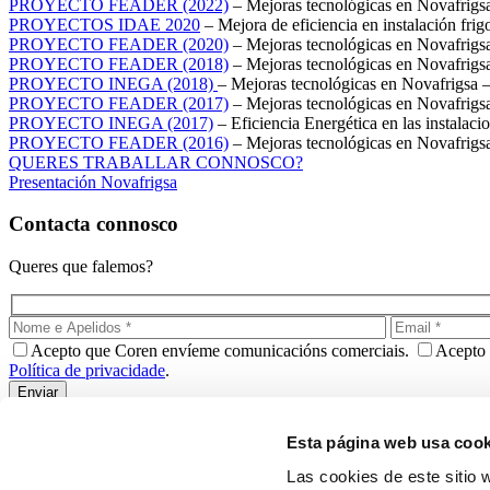
PROYECTO FEADER (2022)
– Mejoras tecnológicas en Novafrigs
PROYECTOS IDAE 2020
– Mejora de eficiencia en instalación frigo
PROYECTO FEADER (2020)
– Mejoras tecnológicas en Novafrigs
PROYECTO FEADER (2018)
– Mejoras tecnológicas en Novafrigs
PROYECTO INEGA (2018)
– Mejoras tecnológicas en Novafrigsa 
PROYECTO FEADER (2017)
– Mejoras tecnológicas en Novafrigs
PROYECTO INEGA (2017)
– Eficiencia Energética en las instalac
PROYECTO FEADER (2016)
– Mejoras tecnológicas en Novafrigs
QUERES TRABALLAR CONNOSCO?
Presentación Novafrigsa
Contacta connosco
Queres que falemos?
Acepto que Coren envíeme comunicacións comerciais.
Acepto 
Política de privacidade
.
Esta página web usa cook
Entra en nuestra familia para recibir noticias y ofertas.
Las cookies de este sitio 