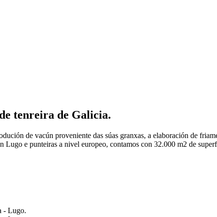
e tenreira de Galicia.
odución de vacún
proveniente das súas granxas, a
elaboración de friam
en Lugo e punteiras a nivel europeo,
contamos con
32.000 m2 de superfi
a - Lugo.