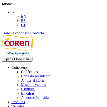
Skip
Idioma:
to
GL
content
EN
ES
GL
Traballa connosco
Contacto
Open / Close menu
Coñécenos
Coñécenos
Carta do presidente
A nosa Historia
Misión e valores
Estrutura
En cifras
As nosas Industrias
Produtos
Receitas