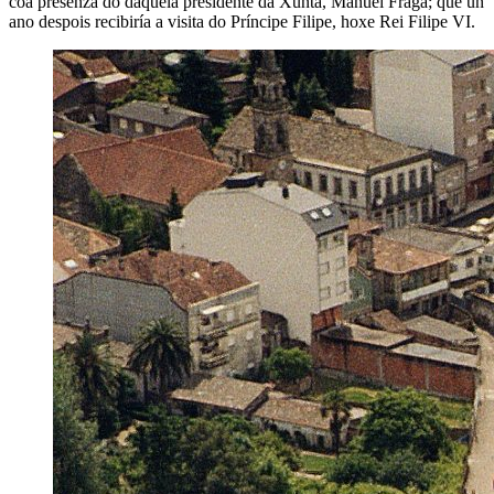
coa presenza do daquela presidente da Xunta, Manuel Fraga; que un
ano despois recibiría a visita do Príncipe Filipe, hoxe Rei Filipe VI.