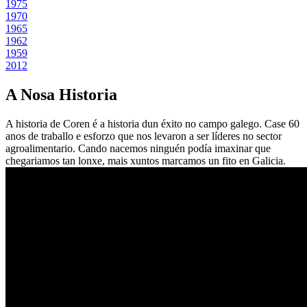
1975
1970
1965
1962
1959
2012
A Nosa Historia
A historia de Coren é a historia dun éxito no campo galego. Case 60
anos de traballo e esforzo que nos levaron a ser líderes no sector
agroalimentario. Cando nacemos ninguén podía imaxinar que
chegariamos tan lonxe, mais xuntos marcamos un fito en Galicia.