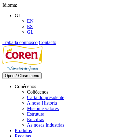
Skip
Idioma:
to
GL
content
EN
ES
GL
Traballa connosco
Contacto
Open / Close menu
Coñécenos
Coñécenos
Carta do presidente
A nosa Historia
Misión e valores
Estrutura
En cifras
As nosas Industrias
Produtos
Receitas