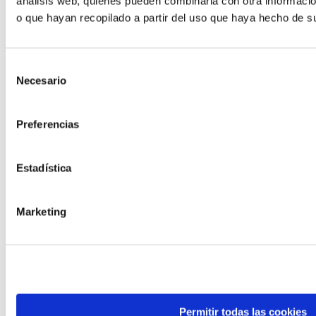
análisis web, quienes pueden combinarla con otra informaci
o que hayan recopilado a partir del uso que haya hecho de su
Selección
Necesario
de
consentimiento
Preferencias
Estadística
Marketing
Rolos de solombo de pavo con salsa rosa
25 min
|
3 persoas
|
baixa
A carne de pavo permítenos cociñar de múltiples xeitos.
Presentámosche unha receita práctica e fácil de cociñar.
Permitir todas las cookies