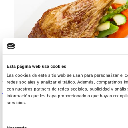
Esta página web usa cookies
ELABORADA POR EL EQUIPO COREN
Las cookies de este sitio web se usan para personalizar el c
Jamoncitos de pavo asados con verduras
redes sociales y analizar el tráfico. Además, compartimos in
con nuestros partners de redes sociales, publicidad y análi
Seguir leyendo
información que les haya proporcionado o que hayan recopil
servicios.
Selección