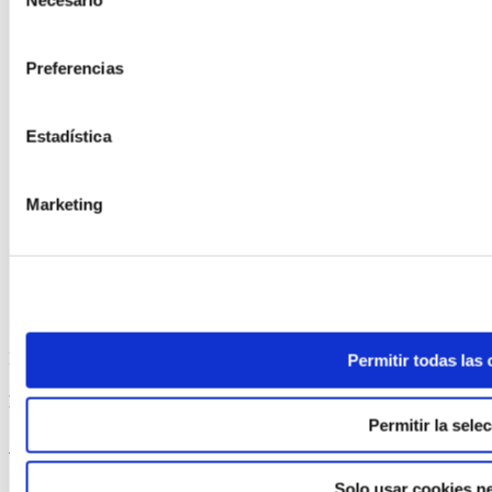
Necesario
de
consentimiento
Preferencias
Estadística
Marketing
ELABORADA POR EL EQUIPO COREN
Permitir todas las
Brochetas de solomillo de pavo crujientes
Permitir la sele
Seguir leyendo
Solo usar cookies n