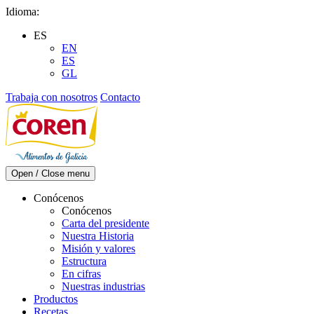
Skip
Idioma:
to
ES
content
EN
ES
GL
Trabaja con nosotros
Contacto
Open / Close menu
Conócenos
Conócenos
Carta del presidente
Nuestra Historia
Misión y valores
Estructura
En cifras
Nuestras industrias
Productos
Recetas