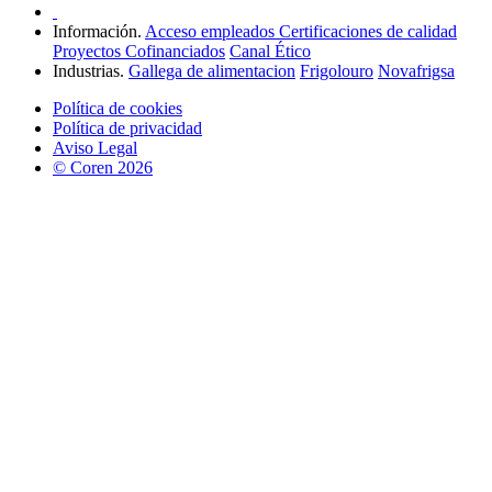
Información.
Acceso empleados
Certificaciones de calidad
Proyectos Cofinanciados
Canal Ético
Industrias.
Gallega de alimentacion
Frigolouro
Novafrigsa
Política de cookies
Política de privacidad
Aviso Legal
© Coren 2026