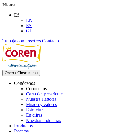
Skip
Idioma:
to
ES
content
EN
ES
GL
Trabaja con nosotros
Contacto
Open / Close menu
Conócenos
Conócenos
Carta del presidente
Nuestra Historia
Misión y valores
Estructura
En cifras
Nuestras industrias
Productos
Recetas