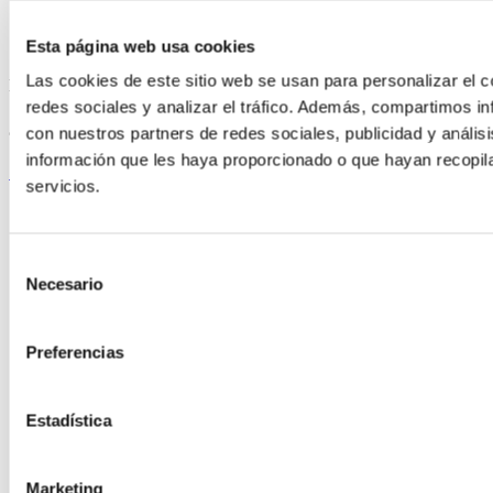
Esta página web usa cookies
Las cookies de este sitio web se usan para personalizar el c
ELABORADA POR EL EQUIPO COREN
redes sociales y analizar el tráfico. Además, compartimos in
Jamoncitos de pavo asados con verduras
con nuestros partners de redes sociales, publicidad y análi
información que les haya proporcionado o que hayan recopil
Seguir leyendo
servicios.
Selección
Necesario
de
consentimiento
Preferencias
Estadística
Marketing