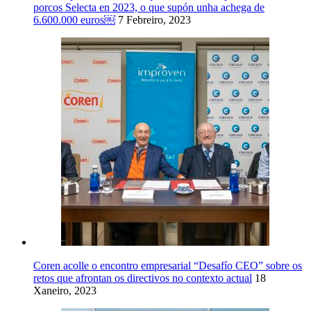
porcos Selecta en 2023, o que supón unha achega de
6.600.000 euros￼
7 Febreiro, 2023
Coren acolle o encontro empresarial “Desafío CEO” sobre os
retos que afrontan os directivos no contexto actual
18
Xaneiro, 2023