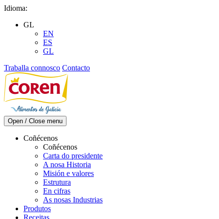
Skip
Idioma:
to
GL
content
EN
ES
GL
Traballa connosco
Contacto
Open / Close menu
Coñécenos
Coñécenos
Carta do presidente
A nosa Historia
Misión e valores
Estrutura
En cifras
As nosas Industrias
Produtos
Receitas