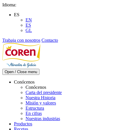
Skip
Idioma:
to
ES
content
EN
ES
GL
Trabaja con nosotros
Contacto
Open / Close menu
Conócenos
Conócenos
Carta del presidente
Nuestra Historia
Misión y valores
Estructura
En cifras
Nuestras industrias
Productos
Recetas