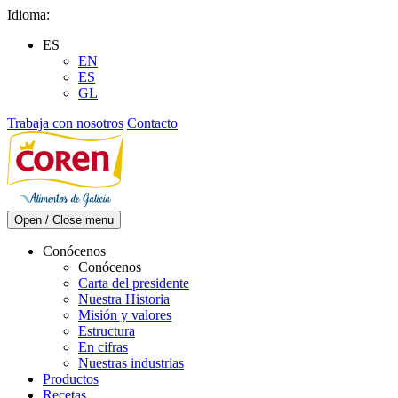
Skip
Idioma:
to
ES
content
EN
ES
GL
Trabaja con nosotros
Contacto
Open / Close menu
Conócenos
Conócenos
Carta del presidente
Nuestra Historia
Misión y valores
Estructura
En cifras
Nuestras industrias
Productos
Recetas