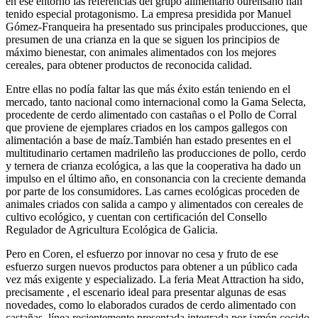
en ese entorno las referencias del grupo alimentario ourensano han
tenido especial protagonismo. La empresa presidida por Manuel
Gómez-Franqueira ha presentado sus principales producciones, que
presumen de una crianza en la que se siguen los principios de
máximo bienestar, con animales alimentados con los mejores
cereales, para obtener productos de reconocida calidad.
Entre ellas no podía faltar las que más éxito están teniendo en el
mercado, tanto nacional como internacional como la Gama Selecta,
procedente de cerdo alimentado con castañas o el Pollo de Corral
que proviene de ejemplares criados en los campos gallegos con
alimentación a base de maíz.También han estado presentes en el
multitudinario certamen madrileño las producciones de pollo, cerdo
y ternera de crianza ecológica, a las que la cooperativa ha dado un
impulso en el último año, en consonancia con la creciente demanda
por parte de los consumidores. Las carnes ecológicas proceden de
animales criados con salida a campo y alimentados con cereales de
cultivo ecológico, y cuentan con certificación del Consello
Regulador de Agricultura Ecológica de Galicia.
Pero en Coren, el esfuerzo por innovar no cesa y fruto de ese
esfuerzo surgen nuevos productos para obtener a un público cada
vez más exigente y especializado. La feria Meat Attraction ha sido,
precisamente , el escenario ideal para presentar algunas de esas
novedades, como lo elaborados curados de cerdo alimentado con
castañas, línea recientemente presentada integrada por jamón cocido,