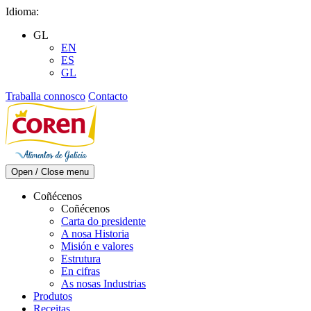
Skip
Idioma:
to
GL
content
EN
ES
GL
Traballa connosco
Contacto
Open / Close menu
Coñécenos
Coñécenos
Carta do presidente
A nosa Historia
Misión e valores
Estrutura
En cifras
As nosas Industrias
Produtos
Receitas