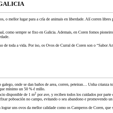
GALICIA
, o mellor lugar para a cría de animais en liberdade. Alí corren libre
ional, como sempre se fixo en Galicia. Ademais, en Coren fomos pioneir
rdade.
so de toda a vida. Por iso, os Ovos de Curral de Coren son o “Sabor A
 galego, onde se dan baños de area, corren, peteiran… Unha crianza tot
 que mínimo un 50 % é millo.
2
acio disponible de 1 m
por ave, y reciben todos los cuidados por parte 
í a fixar poboación no campo, evitando o seu abandono e promovendo u
ra lograr uns ovos da mellor calidade como os Camperos de Coren, que s