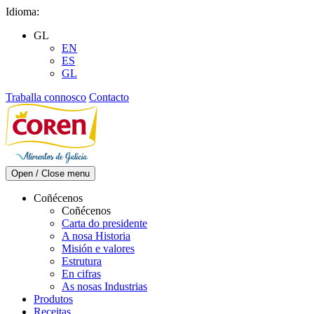
Skip
Idioma:
to
GL
content
EN
ES
GL
Traballa connosco
Contacto
Open / Close menu
Coñécenos
Coñécenos
Carta do presidente
A nosa Historia
Misión e valores
Estrutura
En cifras
As nosas Industrias
Produtos
Receitas