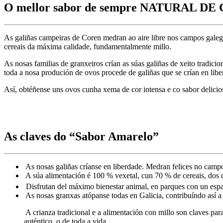
O mellor sabor de sempre
NATURAL DE 
As galiñas campeiras de Coren medran ao aire libre nos campos galegos
cereais da máxima calidade, fundamentalmente millo.
As nosas familias de granxeiros crían as súas galiñas de xeito tradic
toda a nosa produción de ovos procede de galiñas que se crían en libe
Así, obtéñense uns ovos cunha xema de cor intensa e co sabor delicio
As claves do “Sabor Amarelo”
As nosas galiñas críanse en liberdade. Medran felices no campo
A súa alimentación é 100 % vexetal, cun 70 % de cereais, dos
Disfrutan del máximo bienestar animal, en parques con un esp
As nosas granxas atópanse todas en Galicia, contribuíndo as
A crianza tradicional e a alimentación con millo son claves pa
auténtico, o de toda a vida