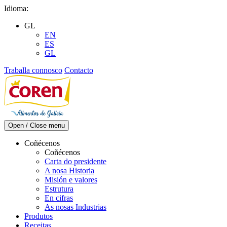
Skip
Idioma:
to
GL
content
EN
ES
GL
Traballa connosco
Contacto
Open / Close menu
Coñécenos
Coñécenos
Carta do presidente
A nosa Historia
Misión e valores
Estrutura
En cifras
As nosas Industrias
Produtos
Receitas