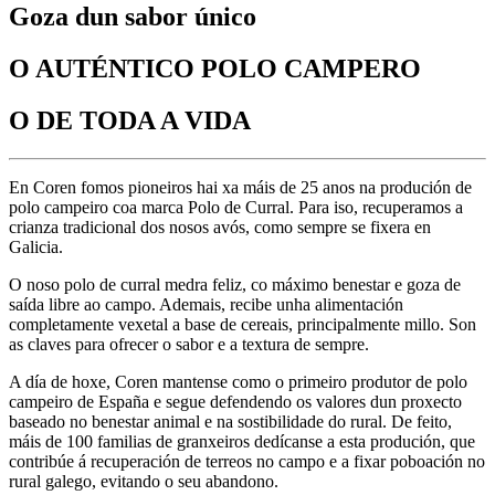
Goza dun sabor único
O AUTÉNTICO POLO CAMPERO
O DE TODA A VIDA
En Coren fomos pioneiros hai xa máis de 25 anos na produción de
polo campeiro coa marca Polo de Curral. Para iso, recuperamos a
crianza tradicional dos nosos avós, como sempre se fixera en
Galicia.
O noso polo de curral medra feliz, co máximo benestar e goza de
saída libre ao campo. Ademais, recibe unha alimentación
completamente vexetal a base de cereais, principalmente millo. Son
as claves para ofrecer o sabor e a textura de sempre.
A día de hoxe, Coren mantense como o primeiro produtor de polo
campeiro de España e segue defendendo os valores dun proxecto
baseado no benestar animal e na sostibilidade do rural. De feito,
máis de 100 familias de granxeiros dedícanse a esta produción, que
contribúe á recuperación de terreos no campo e a fixar poboación no
rural galego, evitando o seu abandono.