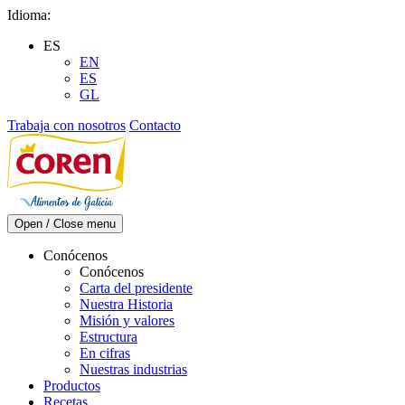
Skip
Idioma:
to
ES
content
EN
ES
GL
Trabaja con nosotros
Contacto
Open / Close menu
Conócenos
Conócenos
Carta del presidente
Nuestra Historia
Misión y valores
Estructura
En cifras
Nuestras industrias
Productos
Recetas