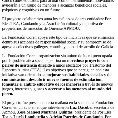
Cinco canes educados para actuar como “herramientas motivadoras”
ayudarán a un grupo de menores a alcanzar beneficios sociales,
psíquicos y cognitivos en un futuro.
El proyecto colaborativo aúna los esfuerzos de tres entidades: Por
Eles-TEA, Candamin y la Asociación cultural y deportiva de
propietarios de mascotas de Ourense APMOU.
La Fundación Coren apoya este tipo de iniciativas que se enmarcan
dentro sus acciones de responsabilidad social y su compromiso de
apoyo a colectivos gallegos, contribuyendo al desarrollo de Galicia.
La Fundación Coren, organización sin ánimo de lucro preocupada
por la problemática social, apadrina un
novedoso proyecto con
perros de asistencia dirigido
a niños afectados por Trastorno del
Espectro Autista (TEA). Los objetivos que se persiguen con esta
iniciativa van orientados a
mejorar sus habilidades sociales y de
comunicación, descubrir nuevas fuentes de estimulación,
fomentar el ámbito educativo de los menores
a través de nuevos
juegos, intereses y gustos
y acercar a los menores al mundo del
perro.
El proyecto fue presentado esta mañana en la sede de la Fundación
Coren en un acto en el que intervinieron
Luz Dacoba
, secretaria de
Apmou,
Xosé Manoel Martínez Quintas
, presidente de Por Eles
Tea, y
Lucía Lombardía
y
Adrián Paredes de Candamin
. Por