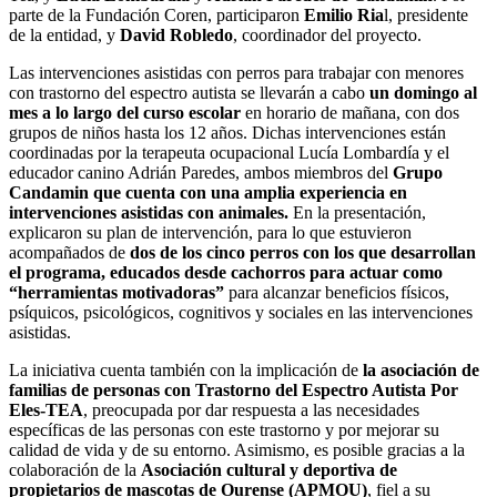
parte de la Fundación Coren, participaron
Emilio Ria
l, presidente
de la entidad, y
David Robledo
, coordinador del proyecto.
Las intervenciones asistidas con perros para trabajar con menores
con trastorno del espectro autista se llevarán a cabo
un domingo al
mes a lo largo del curso escolar
en horario de mañana, con dos
grupos de niños hasta los 12 años. Dichas intervenciones están
coordinadas por la terapeuta ocupacional Lucía Lombardía y el
educador canino Adrián Paredes, ambos miembros del
Grupo
Candamin que cuenta con una amplia experiencia en
intervenciones asistidas con animales.
En la presentación,
explicaron su plan de intervención, para lo que estuvieron
acompañados de
dos de los cinco perros con los que desarrollan
el programa, educados desde cachorros para actuar como
“herramientas motivadoras”
para alcanzar beneficios físicos,
psíquicos, psicológicos, cognitivos y sociales en las intervenciones
asistidas.
La iniciativa cuenta también con la implicación de
la asociación de
familias de personas con Trastorno del Espectro Autista Por
Eles-TEA
, preocupada por dar respuesta a las necesidades
específicas de las personas con este trastorno y por mejorar su
calidad de vida y de su entorno. Asimismo, es posible gracias a la
colaboración de la
Asociación cultural y deportiva de
propietarios de mascotas de Ourense (APMOU)
, fiel a su