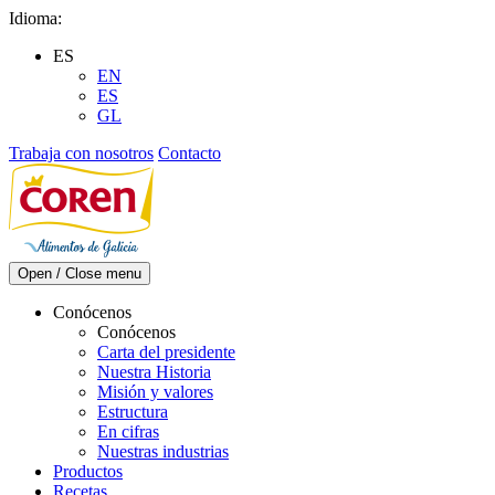
Skip
Idioma:
to
ES
content
EN
ES
GL
Trabaja con nosotros
Contacto
Open / Close menu
Conócenos
Conócenos
Carta del presidente
Nuestra Historia
Misión y valores
Estructura
En cifras
Nuestras industrias
Productos
Recetas