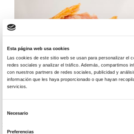
Esta página web usa cookies
Las cookies de este sitio web se usan para personalizar el c
redes sociales y analizar el tráfico. Además, compartimos in
con nuestros partners de redes sociales, publicidad y análi
información que les haya proporcionado o que hayan recopil
servicios.
Selección
Necesario
ELABORADA POR EL EQUIPO COREN
de
consentimiento
Empanada de cabeza de cerdo oreado Selecta
Preferencias