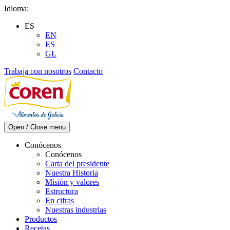
Skip
Idioma:
to
ES
content
EN
ES
GL
Trabaja con nosotros
Contacto
Open / Close menu
Conócenos
Conócenos
Carta del presidente
Nuestra Historia
Misión y valores
Estructura
En cifras
Nuestras industrias
Productos
Recetas