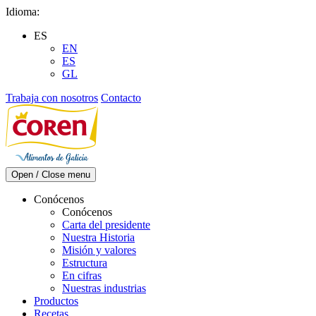
Skip
Idioma:
to
ES
content
EN
ES
GL
Trabaja con nosotros
Contacto
Open / Close menu
Conócenos
Conócenos
Carta del presidente
Nuestra Historia
Misión y valores
Estructura
En cifras
Nuestras industrias
Productos
Recetas