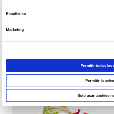
Estadística
Marketing
ELABORADA POR EL EQUIPO COREN
Permitir todas las
Costillas a la barbacoa de cerdo Selecta al horno con patatas
Deluxe
Permitir la sele
Seguir leyendo
Solo usar cookies n