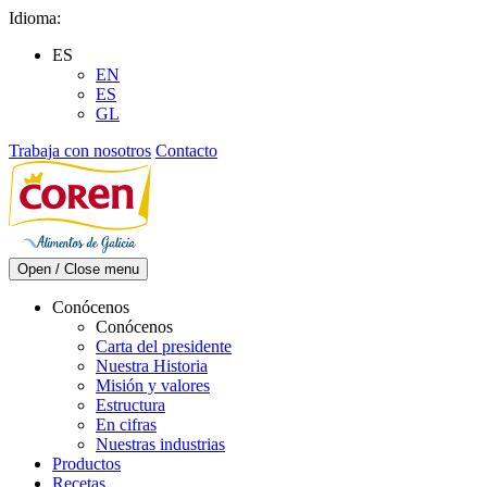
Skip
Idioma:
to
ES
content
EN
ES
GL
Trabaja con nosotros
Contacto
Open / Close menu
Conócenos
Conócenos
Carta del presidente
Nuestra Historia
Misión y valores
Estructura
En cifras
Nuestras industrias
Productos
Recetas