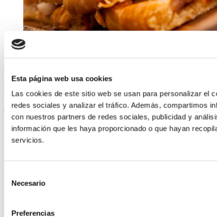
ELABORADA POR EL EQUIPO COREN
Esta página web usa cookies
Empanada de cabeza de cerdo oreado Selecta
Las cookies de este sitio web se usan para personalizar el c
redes sociales y analizar el tráfico. Además, compartimos in
Seguir leyendo
con nuestros partners de redes sociales, publicidad y análi
información que les haya proporcionado o que hayan recopil
servicios.
Selección
Necesario
de
consentimiento
Preferencias