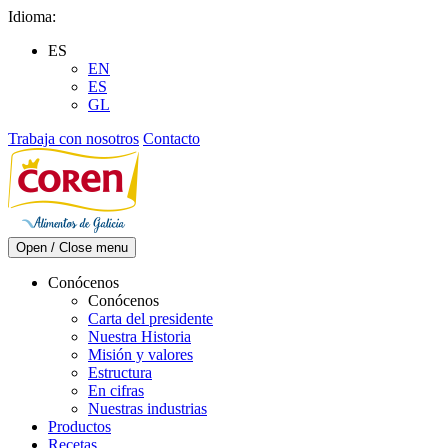
Skip
Idioma:
to
ES
content
EN
ES
GL
Trabaja con nosotros
Contacto
Open / Close menu
Conócenos
Conócenos
Carta del presidente
Nuestra Historia
Misión y valores
Estructura
En cifras
Nuestras industrias
Productos
Recetas