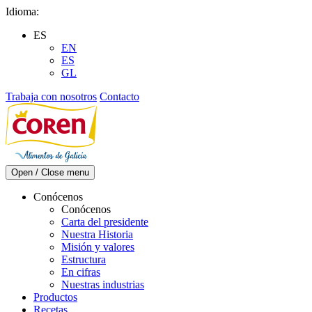
Skip
Idioma:
to
ES
content
EN
ES
GL
Trabaja con nosotros
Contacto
Open / Close menu
Conócenos
Conócenos
Carta del presidente
Nuestra Historia
Misión y valores
Estructura
En cifras
Nuestras industrias
Productos
Recetas