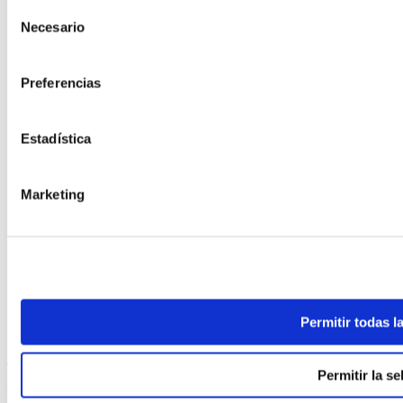
Selección
Necesario
de
consentimiento
Preferencias
Estadística
Marketing
Permitir todas l
ELABORADA POR EL EQUIPO COREN
Tostada de pan integral de sésamo con huevo frito de Corral y
Permitir la se
guacamole