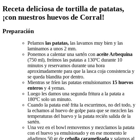
Receta deliciosa de tortilla de patatas,
¡con nuestros huevos de Corral!
Preparación
Pelamos
las patatas,
las lavamos muy bien y las
laminamos a unos 2 mm.
Ponemos a calentar una sartén con
aceite Arbequina
(750 ml), freímos las patatas a 130ºC durante 10
minutos y reservamos durante una hora
aproximadamente para que la lasca coja consistencia y
se queda blandita por dentro.
Mientras se fríen las patatas emulsionamos
15 huevos
enteros
y 4 yemas.
Luego les damos una segunda fritura a la patata a
180ºC solo un minuto.
Cuando la patata esté frita la escurrimos, no del todo, y
la echamos al huevo de golpe para que se mezclen las
temperaturas del huevo y la patata recién salida de la
sartén.
Una vez en el bowl removemos y mezclamos la patata
con el huevo ya emulsionado y en ese momento le
añadimos 50 gr de
cebolla caramelizada
y salamos al