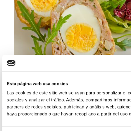
ELABORADA POR EL EQUIPO COREN
Esta página web usa cookies
Las cookies de este sitio web se usan para personalizar el c
Huevos de Corral a la Escocesa
sociales y analizar el tráfico. Además, compartimos informac
Seguir leyendo
partners de redes sociales, publicidad y análisis web, quien
haya proporcionado o que hayan recopilado a partir del uso 