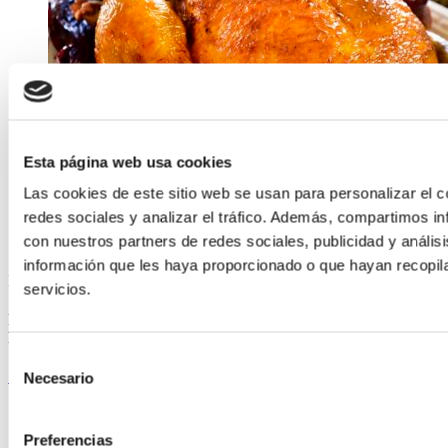
Esta página web usa cookies
Las cookies de este sitio web se usan para personalizar el c
redes sociales y analizar el tráfico. Además, compartimos in
con nuestros partners de redes sociales, publicidad y análi
información que les haya proporcionado o que hayan recopil
Martín Berasategui
servicios.
Pularda gallega con zanahorias con romero y naranja para
Navidad, por Martín Berasategui
Selección
Seguir leyendo
Necesario
de
consentimiento
Preferencias