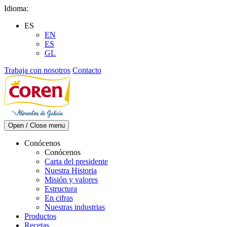
Skip
Idioma:
to
ES
content
EN
ES
GL
Trabaja con nosotros
Contacto
Open / Close menu
Conócenos
Conócenos
Carta del presidente
Nuestra Historia
Misión y valores
Estructura
En cifras
Nuestras industrias
Productos
Recetas