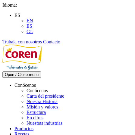
Skip
Idioma:
to
ES
content
EN
ES
GL
Trabaja con nosotros
Contacto
Open / Close menu
Conócenos
Conócenos
Carta del presidente
Nuestra Historia
Misión y valores
Estructura
En cifras
Nuestras industrias
Productos
Recetas