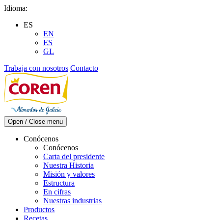
Skip
Idioma:
to
ES
content
EN
ES
GL
Trabaja con nosotros
Contacto
Open / Close menu
Conócenos
Conócenos
Carta del presidente
Nuestra Historia
Misión y valores
Estructura
En cifras
Nuestras industrias
Productos
Recetas