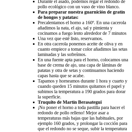
Durante el asado, podemos regar el redondo de
pollo ecológico con un vaso de vino blanco.
Para preparar nuestra guarnición de gratín
de hongos y patatas:
Precalentamos el horno a 160º. En una cacerola
añadimos la nata, el ajo, sal y pimienta y
cocinamos a fuego lento alrededor de 7 minutos
Una vez que esté listo, reservamos.
En otra cacerola ponemos aceite de oliva y en
cuanto empiece a tomar color añadimos las setas
laminadas y las sofreímos.
En una fuente apta para el horno, colocamos una
base de crema de ajo, una capa de láminas de
patatas y otra de setas y continuamos haciendo
capas hasta que se acabe.
Tapamos y horneamos durante 1 hora y cuarto y
cuando queden 15 minutos quitamos el papel y
subimos la temperatura a 190 grados para dorar
la superficie.
Truquito de Martín Berasategui
¡No poner el horno a toda pastilla para hacer el
redondo de pollo relleno! Mejor asar a
temperaturas más bajas que las habituales, por
ejemplo 160 grados, y prolongar la cocción para
que el redondo no se seque, subir la temperatura