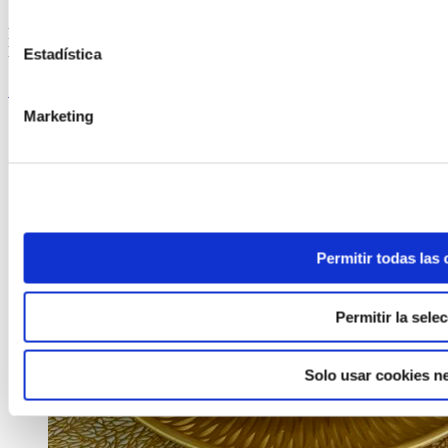
Pularda del Convento asada con patatas para Navidad, por
Martín Berasategui
Estadística
Seguir leyendo
Marketing
Permitir todas las
Permitir la sele
Solo usar cookies n