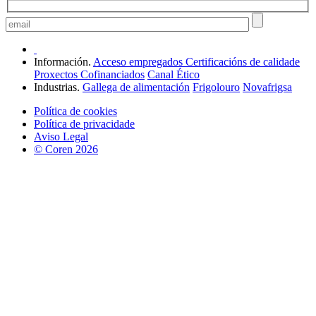
Información.
Acceso empregados
Certificacións de calidade
Proxectos Cofinanciados
Canal Ético
Industrias.
Gallega de alimentación
Frigolouro
Novafrigsa
Política de cookies
Política de privacidade
Aviso Legal
© Coren 2026