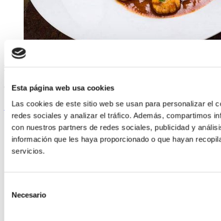
ELABORADA POR EL EQUIPO COREN
Ossobuco de Porco Selecta con castañas
Esta página web usa cookies
Las cookies de este sitio web se usan para personalizar el c
Seguir lendo
redes sociales y analizar el tráfico. Además, compartimos in
con nuestros partners de redes sociales, publicidad y análi
información que les haya proporcionado o que hayan recopil
servicios.
Selección
Necesario
de
consentimiento