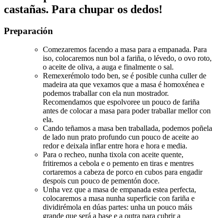
castañas. Para chupar os dedos!
Preparación
Comezaremos facendo a masa para a empanada. Para
iso, colocaremos nun bol a fariña, o lévedo, o ovo roto,
o aceite de oliva, a auga e finalmente o sal.
Remexerémolo todo ben, se é posible cunha culler de
madeira ata que vexamos que a masa é homoxénea e
podemos traballar con ela nun mostrador.
Recomendamos que espolvoree un pouco de fariña
antes de colocar a masa para poder traballar mellor con
ela.
Cando teñamos a masa ben traballada, podemos poñela
de lado nun prato profundo cun pouco de aceite ao
redor e deixala inflar entre hora e hora e media.
Para o recheo, nunha tixola con aceite quente,
fritiremos a cebola e o pemento en tiras e mentres
cortaremos a cabeza de porco en cubos para engadir
despois cun pouco de pementón doce.
Unha vez que a masa de empanada estea perfecta,
colocaremos a masa nunha superficie con fariña e
dividirémola en dúas partes: unha un pouco máis
grande que será a base e a outra para cubrir a