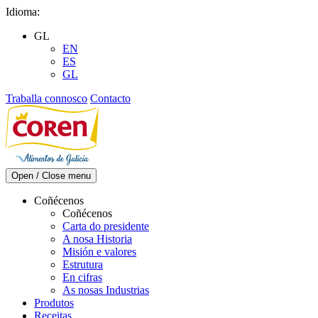
Skip
Idioma:
to
GL
content
EN
ES
GL
Traballa connosco
Contacto
Open / Close menu
Coñécenos
Coñécenos
Carta do presidente
A nosa Historia
Misión e valores
Estrutura
En cifras
As nosas Industrias
Produtos
Receitas