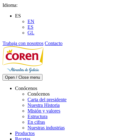
Skip
Idioma:
to
ES
content
EN
ES
GL
Trabaja con nosotros
Contacto
Open / Close menu
Conócenos
Conócenos
Carta del presidente
Nuestra Historia
Misión y valores
Estructura
En cifras
Nuestras industrias
Productos
Recetas