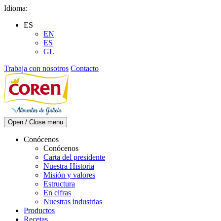
Skip
Idioma:
to
ES
content
EN
ES
GL
Trabaja con nosotros
Contacto
Open / Close menu
Conócenos
Conócenos
Carta del presidente
Nuestra Historia
Misión y valores
Estructura
En cifras
Nuestras industrias
Productos
Recetas