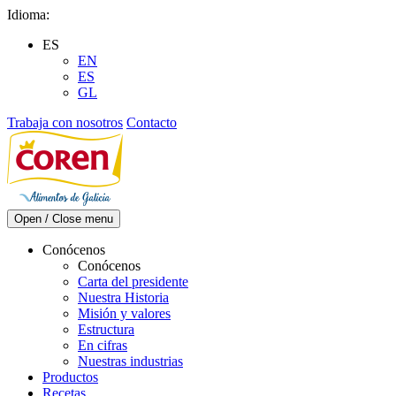
Skip
Idioma:
to
ES
content
EN
ES
GL
Trabaja con nosotros
Contacto
Open / Close menu
Conócenos
Conócenos
Carta del presidente
Nuestra Historia
Misión y valores
Estructura
En cifras
Nuestras industrias
Productos
Recetas