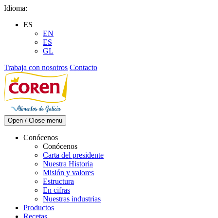
Skip
Idioma:
to
ES
content
EN
ES
GL
Trabaja con nosotros
Contacto
Open / Close menu
Conócenos
Conócenos
Carta del presidente
Nuestra Historia
Misión y valores
Estructura
En cifras
Nuestras industrias
Productos
Recetas