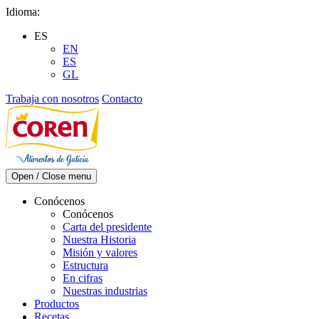
Skip
Idioma:
to
ES
content
EN
ES
GL
Trabaja con nosotros
Contacto
Open / Close menu
Conócenos
Conócenos
Carta del presidente
Nuestra Historia
Misión y valores
Estructura
En cifras
Nuestras industrias
Productos
Recetas