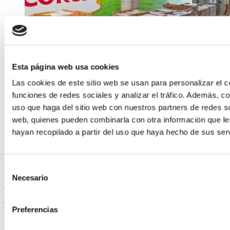
Esta página web usa cookies
Las cookies de este sitio web se usan para personalizar el c
funciones de redes sociales y analizar el tráfico. Además, 
uso que haga del sitio web con nuestros partners de redes so
web, quienes pueden combinarla con otra información que l
hayan recopilado a partir del uso que haya hecho de sus serv
Noticias
Selección
Necesario
de
El Grupo Coren aportó durante todo el año más de 400.000
consentimiento
raciones de alimentos destinados familias en situación de
vulnerabilidad
Preferencias
20/12/2023