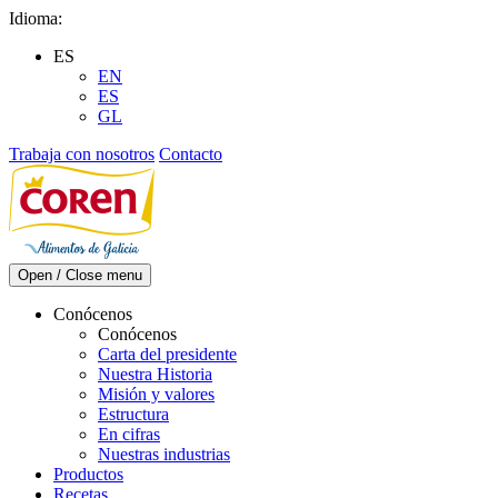
Skip
Idioma:
to
ES
content
EN
ES
GL
Trabaja con nosotros
Contacto
Open / Close menu
Conócenos
Conócenos
Carta del presidente
Nuestra Historia
Misión y valores
Estructura
En cifras
Nuestras industrias
Productos
Recetas