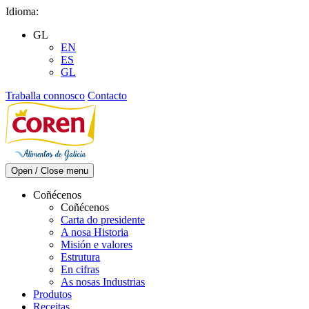
Skip
Idioma:
to
GL
content
EN
ES
GL
Traballa connosco
Contacto
Open / Close menu
Coñécenos
Coñécenos
Carta do presidente
A nosa Historia
Misión e valores
Estrutura
En cifras
As nosas Industrias
Produtos
Receitas