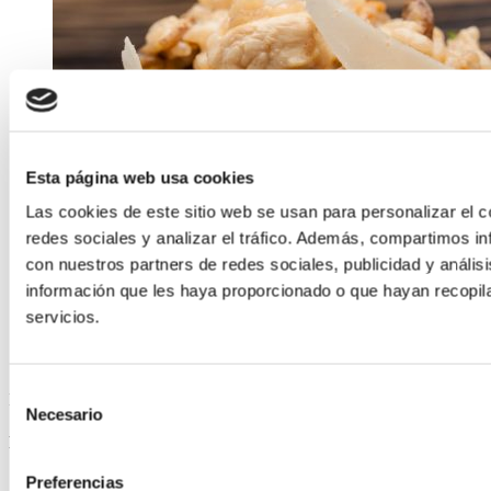
Esta página web usa cookies
Las cookies de este sitio web se usan para personalizar el c
redes sociales y analizar el tráfico. Además, compartimos in
con nuestros partners de redes sociales, publicidad y análi
información que les haya proporcionado o que hayan recopil
servicios.
Selección
ELABORADA POR EL EQUIPO COREN
Necesario
de
Risotto de polo de Curral con cogomelos
consentimiento
Preferencias
Seguir lendo