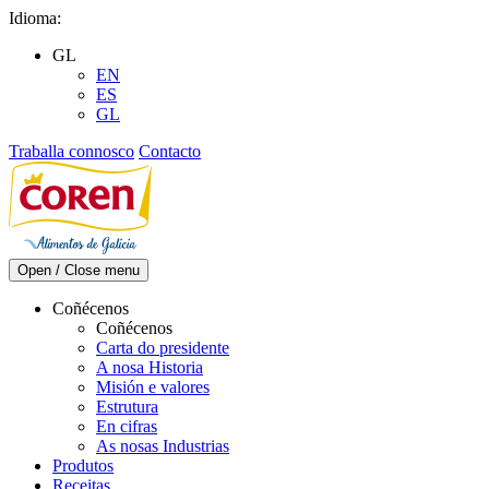
Skip
Idioma:
to
GL
content
EN
ES
GL
Traballa connosco
Contacto
Open / Close menu
Coñécenos
Coñécenos
Carta do presidente
A nosa Historia
Misión e valores
Estrutura
En cifras
As nosas Industrias
Produtos
Receitas