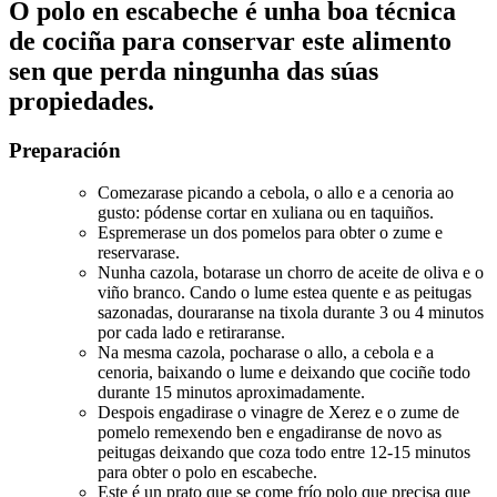
O polo en escabeche é unha boa técnica
de cociña para conservar este alimento
sen que perda ningunha das súas
propiedades.
Preparación
Comezarase picando a cebola, o allo e a cenoria ao
gusto: pódense cortar en xuliana ou en taquiños.
Espremerase un dos pomelos para obter o zume e
reservarase.
Nunha cazola, botarase un chorro de aceite de oliva e o
viño branco. Cando o lume estea quente e as peitugas
sazonadas, douraranse na tixola durante 3 ou 4 minutos
por cada lado e retiraranse.
Na mesma cazola, pocharase o allo, a cebola e a
cenoria, baixando o lume e deixando que cociñe todo
durante 15 minutos aproximadamente.
Despois engadirase o vinagre de Xerez e o zume de
pomelo remexendo ben e engadiranse de novo as
peitugas deixando que coza todo entre 12-15 minutos
para obter o polo en escabeche.
Este é un prato que se come frío polo que precisa que