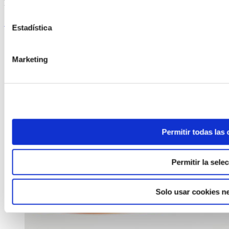
Risotto de polo de Curral con cogomelos
Seguir lendo
Estadística
Marketing
Permitir todas las
Permitir la sele
Solo usar cookies n